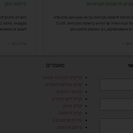
ונים לרשתות חברתיות
צילומי בוק
י תדמית לרשתות חברתיות כנראה שאין היום אדם שלא
היום לא חייבים לה
ל הכוח האדיר של הוידאו ברשתות החברתיות. לפי כל
מקצועית. צילומי 
ים והסטטיסטיקות, רוב האנשים גולשים היום
לעצמו או ממשפחתו
נוסף »
מידע נוסף »
שר
מאמרים
קליפים לבת\בר מצווה
סרטי טיולים למזכרת
סרטוני תדמית
קליפ ליום הולדת
קליפ זכרון
קליפ לחתונה
גלרית סרטונים-2
צילום אירועים