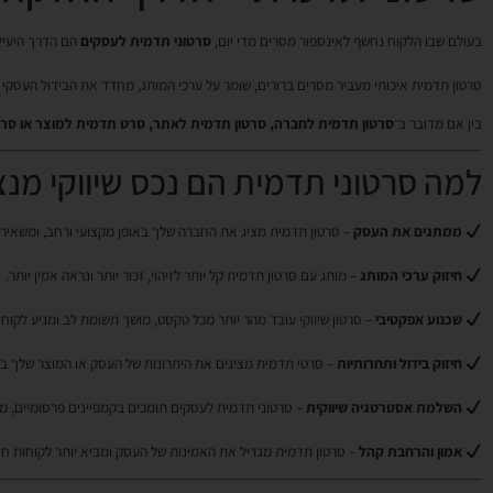
בעולם שבו הלקוח נחשף לאינספור מסרים מדי יום,
סרטוני תדמית לעסקים
הם הדרך היעילה
סרטון תדמית איכותי מעביר מסרים ברורים, שומר על ערכי המותג, מחדד את הבידול העסקי –
בין אם מדובר ב־
סרטון תדמית לחברה, סרטון תדמית לאתר, סרט תדמית למוצר או סרט
למה סרטוני תדמית הם נכס שיווקי מנ
ממתגים את העסק
– סרטון תדמית מציג את החברה שלך באופן מקצועי ורחב, ומשאיר ר
חיזוק ערכי המותג
– מותג עם סרטון תדמית קל יותר לזיהוי, זכור יותר ונראה אמין יותר.
שכנוע אפקטיבי
– סרטון שיווקי עובד מהר יותר מכל טקסט, מושך תשומת לב ומניע לקוחו
חיזוק בידול ותחרותיות
– סרטי תדמית מציגים את היתרונות של העסק או המוצר שלך ב
השלמת אסטרטגיה שיווקית
– סרטוני תדמית לעסקים תומכים בקמפיינים פרסומיים, מצגו
אמון והרחבת קהל
– סרטון תדמית מגדיל את האמינות של העסק ומביא יותר לקוחות ח