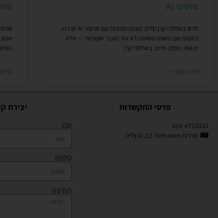
סרטוני AI
סרט
חדש באולפני קרן קליפ: מצגת תמונות עם סרטוני AI יש רגע
סרטונ
במצגת שבו משהו משתנה.לא עוד מעבר שקופיות — אלא
שמע ע
תנועה. עומק. חיים. באולפני קרן
הנתונ
מידע נוסף »
מידע 
פרטי התקשרות
יצירת ק
שם
054-4753333
שדרות אמנון ותמר 12, הרצליה
טלפון
הודעה