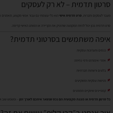
סרטון תדמית – לא רק לעסקים
מעבר לעסקים וחברות,
סרט תדמית אישי
הוא כלי עוצמתי גם עבור אנשי מקצוע, מאמנים איש
סרט תדמית נכון יכול להיות המקפצה שתזניק את הקריירה או המותג האישי קדימה.
איפה משתמשים בסרטוני תדמית?
כנסים ותערוכות עסקיות
אתרי אינטרנט ודפי נחיתה
בלוגים ורשתות חברתיות
פגישות עסקיות ומשקיעים
קמפיינים שיווקיים ממומנים
כל סרטון תדמית או מצגת מקצועית הם נכס שנשאר איתכם לאורך זמן
– ומשמש שוב וש
איך אנחנו ב״קרן קליפ״ עושים את זה?