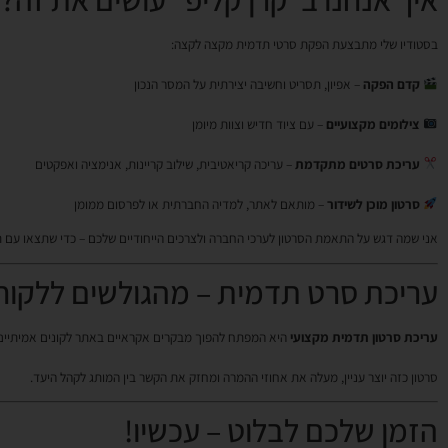
בסטודיו שלי מתבצעת הפקת סרטי תדמית מקצה לקצה:
קדם הפקה
– אפיון, תסריט וחשיבה יצירתית על המסר הנכון
צילומים מקצועיים
– עם ציוד חדיש וצוות מיומן
עריכת סרטים מתקדמת
– עריכה קריאטיבית, שילוב קריינות, אנימציה ואפקטים
סרטון מוכן לשידור
– מותאם לאתר, למדיה החברתית או לפרסום ממומן
אני שמה דגש על התאמת הסרטון לערכי החברה ולצרכים הייחודיים שלכם – כדי שתצאו עם תו
עריכת סרט תדמית – מהגולשים ללקוח
עריכת סרטון תדמית מקצועי
היא המפתח להפוך מבקרים אקראיים באתר לקונים אמיתיים
סרטון כזה יוצר עניין, מעלה את אחוזי ההמרה ומחזק את הקשר בין המותג לקהל היעד.
הזמן שלכם לבלוט – עכשיו!