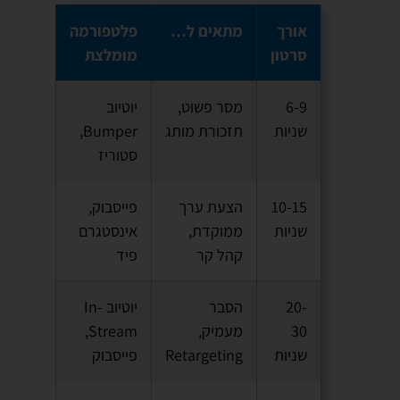
אורך
מתאים ל…
פלטפורמה
סרטון
מומלצת
6-9
מסר פשוט,
יוטיוב
שניות
תזכורת מותג
Bumper,
סטוריז
10-15
הצעת ערך
פייסבוק,
שניות
ממוקדת,
אינסטגרם
קהל קר
פיד
20-
הסבר
יוטיוב In-
30
מעמיק,
Stream,
שניות
Retargeting
פייסבוק