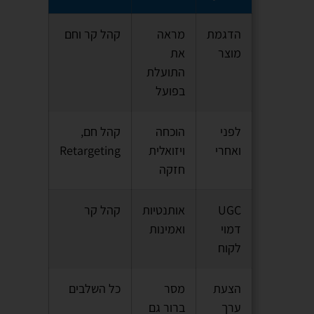
הדגמת
מראה
קהל קר וחם
מוצר
את
התועלת
בפועל
לפני
הוכחה
קהל חם,
ואחרי
ויזואלית
Retargeting
חזקה
UGC
אותנטיות
קהל קר
דמוי
ואמינות
לקוח
הצעת
מסר
כל השלבים
ערך
ברור גם