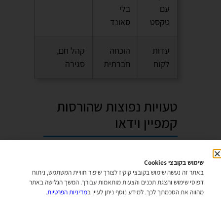
עם
בלי
טקסט
סאונד
עדות
הוכחה
קהל חם,
לקוח
חברתית
סגירה
טעויות נפוצות שהורסות
קמפיין וידאו
מהניסיון שלי בעבודה עם מאות
שימוש בקובצי Cookies
לקוחות, הטעויות האלו חוזרות שוב
באתר זה נעשה שימוש בקובצי קוקיז לצורך שיפור חוויית המשתמש, ניתוח
דפוסי שימוש והצגת תכנים והצעות מותאמות עבורך. המשך הגלישה באתר
ושוב:
מהווה את הסכמתך לכך. למידע נוסף ניתן לעיין ב
מדיניות הפרטיות
.