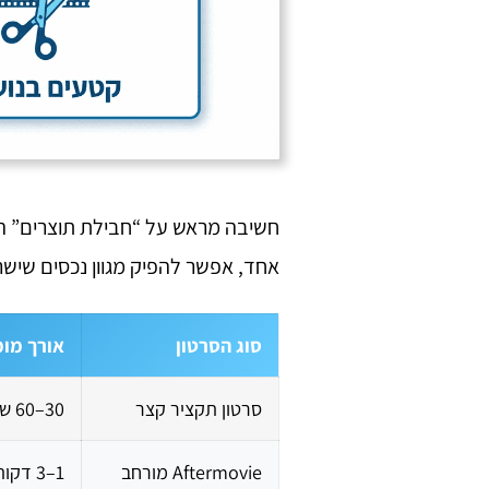
חשיבה מראש על “חבילת תוצרים” הי
אחד, אפשר להפיק מגוון נכסים שישר
סוג הסרטון
אורך מו
סרטון תקציר קצר
30–60 שניות
Aftermovie מורחב
1–3 דקות