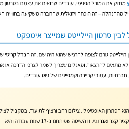
י
מחזק את המורל הפנימי. עובדים שרואים את עצמם בסרטון מק
מייל מההנהלה – זה הוכחה ויזואלית שהחברה משקיעה בחוויית הע
 לבין סרטון היילייטס שמייצר אימפקט
ן היילייטס גורם לצופה להרגיש שהוא היה שם. זה הבדל קריטי 
לא מתאים להרצאות ופאנלים שצריך לשמר לצרכי הדרכה או ארכ
חברתיות, עמודי קריירה וקמפיינים של גיוס עובדים.
וא הפתרון האופטימלי. צילום רחב ורציף לתיעוד, במקביל לציל
דינמי וקרוב שממנו נבנה סרטון תקציר קצר ואנרגטי. זו השיטה שפיתחנו ב-17 שנות עבודה והיא