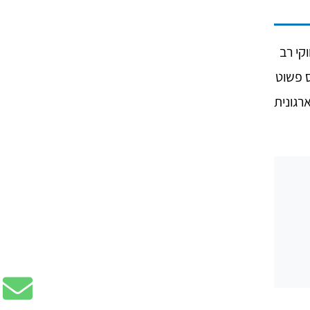
קי רב
 פשוט
רגונית