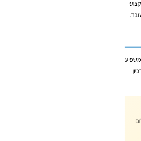
צועי
ובד.
שמשפיע
יון
ום