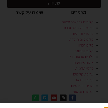
שליחה
שימרו על קשר
מאמרים
קליפים לבת\בר מצווה
סרטי טיולים למזכרת
סרטוני תדמית
קליפ ליום הולדת
קליפ זכרון
קליפ לחתונה
גלרית סרטונים-2
צילום אירועים
סרטי תדמית
עריכת קליפים
עריכת וידאו
מדיניות פרטיות
הצהרת נגישות