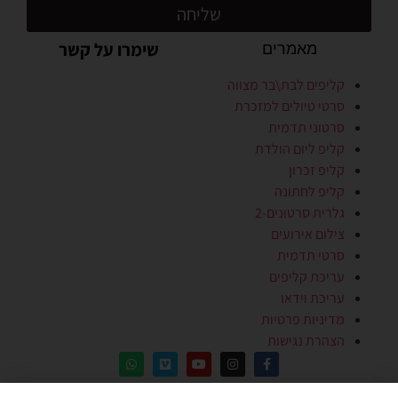
שליחה
שימרו על קשר
מאמרים
קליפים לבת\בר מצווה
סרטי טיולים למזכרת
סרטוני תדמית
קליפ ליום הולדת
קליפ זכרון
קליפ לחתונה
גלרית סרטונים-2
צילום אירועים
סרטי תדמית
עריכת קליפים
עריכת וידאו
מדיניות פרטיות
הצהרת נגישות